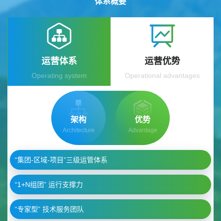
体系概要
运营体系
运营优势
Operating system
Operational advantages
架构
优势
Architecture
Advantage
“集团-区域-项目”三级运管体系
“1+N组团” 运行支撑力
“专家型” 技术服务团队