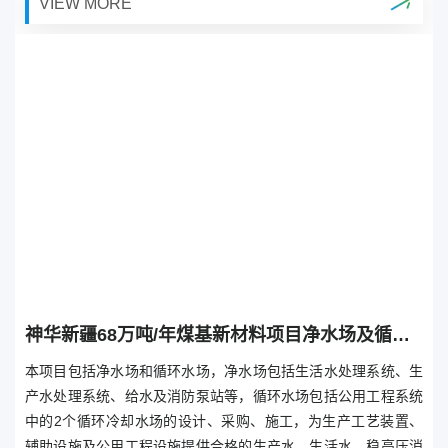
VIEW MORE
中循环冷却系统补充水的要求，向循环水场、动力中心、除盐水
站、全厂绿化等提供初级再生水、优质再生水。
神华新疆68万吨/年煤基新材料项目净水场及循环水场EPC项目
本项目包括净水场和循环水场，净水场包括生活水处理系统、生
产水处理系统、给水及消防泵站等，循环水场包括公用工程系统
中的2个循环冷却水场的设计、采购、施工，为生产工艺装置、
辅助设施及公用工程设施提供合格的生产水、生活水、稳高压消