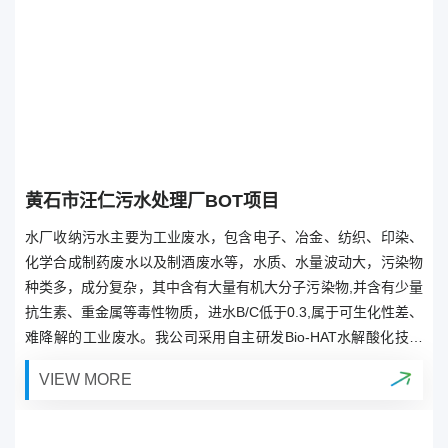
黄石市汪仁污水处理厂BOT项目
水厂收纳污水主要为工业废水，包含电子、冶金、纺织、印染、
化学合成制药废水以及制酒废水等，水质、水量波动大，污染物
种类多，成分复杂，其中含有大量有机大分子污染物,并含有少量
抗生素、重金属等毒性物质，进水B/C低于0.3,属于可生化性差、
难降解的工业废水。我公司采用自主研发Bio-HAT水解酸化技术
和高效沉淀池技术,出水达到《城镇污水处理厂污染物排放标准》
VIEW MORE
(GB18918-2002)一级A标准。