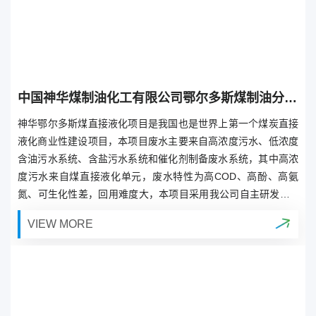
中国神华煤制油化工有限公司鄂尔多斯煤制油分公司煤液化污水深度处理技术研究实施方案精制反渗透及MBR+RO深度处理项目
神华鄂尔多斯煤直接液化项目是我国也是世界上第一个煤炭直接
液化商业性建设项目，本项目废水主要来自高浓度污水、低浓度
含油污水系统、含盐污水系统和催化剂制备废水系统，其中高浓
度污水来自煤直接液化单元，废水特性为高COD、高酚、高氨
氮、可生化性差，回用难度大，本项目采用我公司自主研发的M
EM-MBR技术，回用水水质可满足产品水精制要求。
VIEW MORE