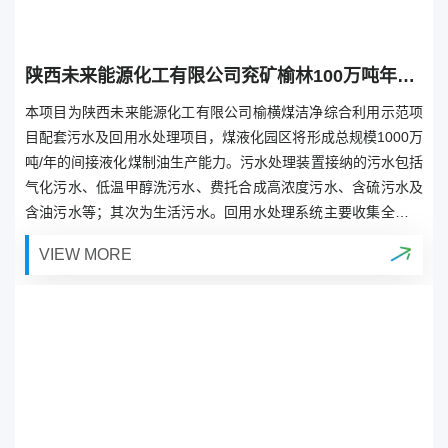
陕西未来能源化工有限公司兖矿榆林100万吨年煤间接液化示范项目污水处理场及回用水处理工程
本项目为陕西未来能源化工有限公司榆横煤洁净综合利用示范项
目配套污水及回用水处理项目，煤液化园区将形成总规模1000万
吨/年的间接液化煤制油生产能力。污水处理装置接纳的污水包括
气化污水、低温甲醇洗污水、费托合成高浓度污水、含硫污水及
含油污水等；其次为生活污水。回用水处理系统主要收集全厂循
环水站排污水、污水处理一级排放水、脱盐水站浓排水及空分装
VIEW MORE
置排水。我公司采用自主研发高效沉淀池、Bio-EGSB、MEM-M
BR和Hi-SOT梯度复合臭氧催化氧化技术，出水达到陕西省污水
综合排放标准及回用水标准。