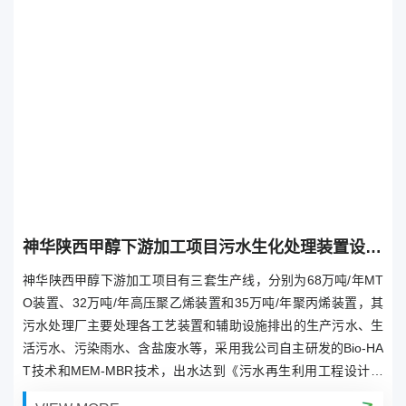
神华陕西甲醇下游加工项目污水生化处理装置设计、采购、施工（EPC）
神华陕西甲醇下游加工项目有三套生产线，分别为68万吨/年MT
O装置、32万吨/年高压聚乙烯装置和35万吨/年聚丙烯装置，其
污水处理厂主要处理各工艺装置和辅助设施排出的生产污水、生
活污水、污染雨水、含盐废水等，采用我公司自主研发的Bio-HA
T技术和MEM-MBR技术，出水达到《污水再生利用工程设计规
范》（GB50335-2002）中再生水用作冷却用水的水质控制指标