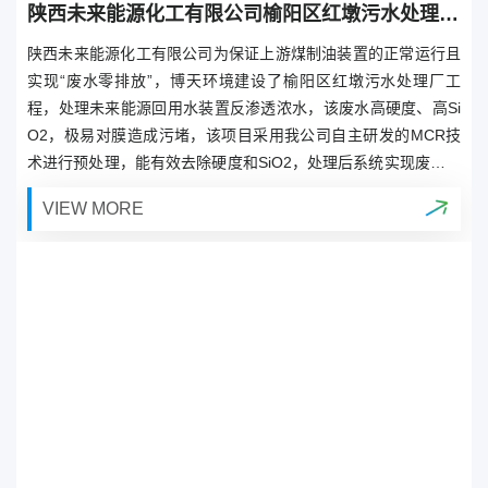
陕西未来能源化工有限公司榆阳区红墩污水处理厂BOT项目
陕西未来能源化工有限公司为保证上游煤制油装置的正常运行且
实现“废水零排放”，博天环境建设了榆阳区红墩污水处理厂工
程，处理未来能源回用水装置反渗透浓水，该废水高硬度、高Si
O2，极易对膜造成污堵，该项目采用我公司自主研发的MCR技
术进行预处理，能有效去除硬度和SiO2，处理后系统实现废水零
排放，回用水满足《污水再生利用工程设计规范》（GB50335－
VIEW MORE
2002）中循环冷却系统补充水的要求。