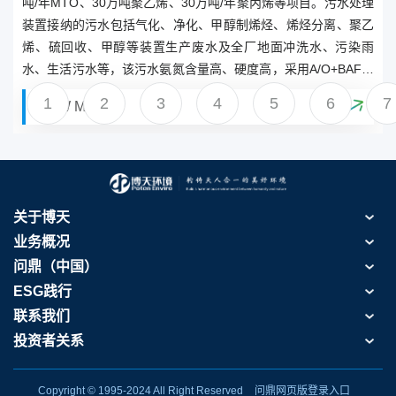
吨/年MTO、30万吨聚乙烯、30万吨/年聚丙烯等项目。污水处理
装置接纳的污水包括气化、净化、甲醇制烯烃、烯烃分离、聚乙
烯、硫回收、甲醇等装置生产废水及全厂地面冲洗水、污染雨
水、生活污水等，该污水氨氮含量高、硬度高，采用A/O+BAF组
合工艺，出水水质达到《污水再生利用工程设计规范》（GB503
1
2
3
4
5
6
7
VIEW MORE
35－2002）规定的再生水用作冷却水的水质指标。
关于博天
业务概况
问鼎（中国）
ESG践行
联系我们
投资者关系
Copyright © 1995-2024 All Right Reserved
问鼎网页版登录入口